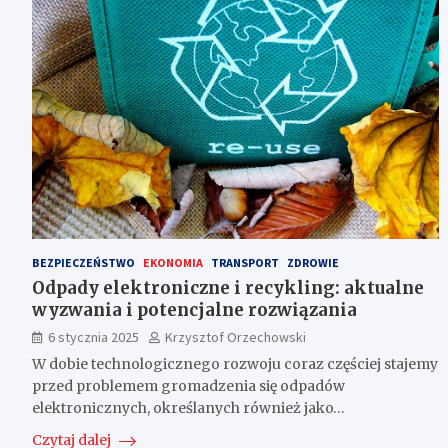
BEZPIECZEŃSTWO
EKONOMIA
TRANSPORT
ZDROWIE
Odpady elektroniczne i recykling: aktualne
wyzwania i potencjalne rozwiązania
6 stycznia 2025
Krzysztof Orzechowski
W dobie technologicznego rozwoju coraz częściej stajemy
przed problemem gromadzenia się odpadów
elektronicznych, określanych również jako…
Czytaj dalej