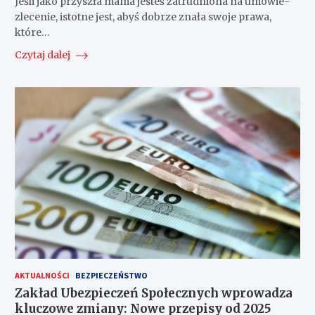
Jeśli jako przyszła mama jesteś zatrudniona na umowie-
zlecenie, istotne jest, abyś dobrze znała swoje prawa,
które…
Czytaj dalej
AKTUALNOŚCI
BEZPIECZEŃSTWO
Zakład Ubezpieczeń Społecznych wprowadza
kluczowe zmiany: Nowe przepisy od 2025