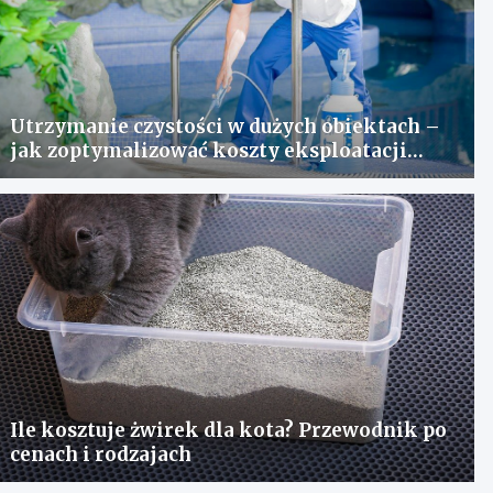
Utrzymanie czystości w dużych obiektach –
jak zoptymalizować koszty eksploatacji
sprzętu?
Ile kosztuje żwirek dla kota? Przewodnik po
cenach i rodzajach