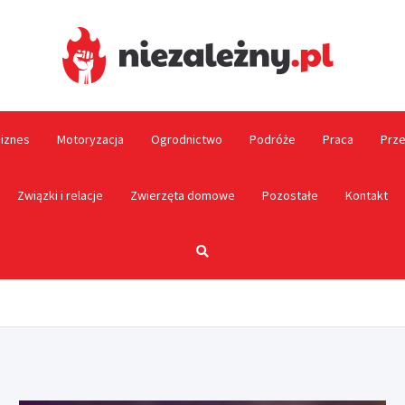
Niez
biznes
Motoryzacja
Ogrodnictwo
Podróże
Praca
Prze
Związki i relacje
Zwierzęta domowe
Pozostałe
Kontakt