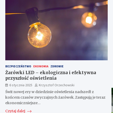
BEZPIECZEŃSTWO
EKONOMIA
ZDROWIE
Żarówki LED – ekologiczna i efektywna
przyszłość oświetlenia
6 stycznia 2025
Krzysztof Orzechowski
Świt nowej ery w dziedzinie oświetlenia nadszedł z
końcem czasów zwyczajnych żarówek. Zastępują je teraz
ekonomiczniejsze…
Czytaj dalej