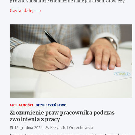
groźne substancje chemiczne takie jak arsen, ołów czy…
Czytaj dalej
AKTUALNOŚCI
BEZPIECZEŃSTWO
Zrozumienie praw pracownika podczas
zwolnienia z pracy
15 grudnia 2024
Krzysztof Orzechowski