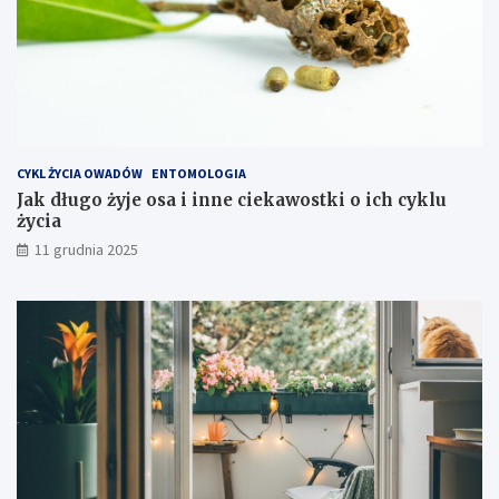
s
z
t
y
e
k
s
p
CYKL ŻYCIA OWADÓW
ENTOMOLOGIA
l
Jak długo żyje osa i inne ciekawostki o ich cyklu
o
życia
a
t
11 grudnia 2025
a
c
j
i
s
p
r
z
ę
t
u
?