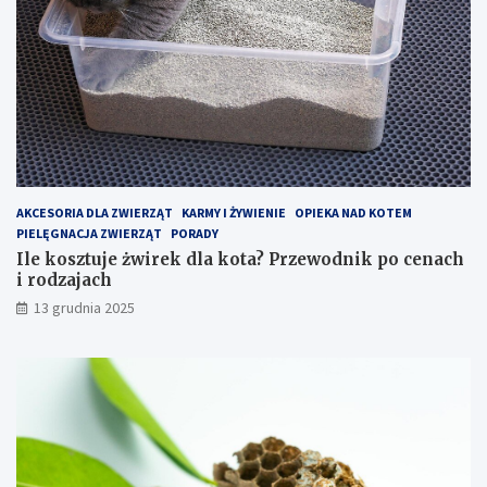
t
d
a
n
c
i
h
k
–
p
j
o
a
c
k
e
z
n
o
a
p
c
AKCESORIA DLA ZWIERZĄT
KARMY I ŻYWIENIE
OPIEKA NAD KOTEM
t
h
PIELĘGNACJA ZWIERZĄT
PORADY
y
i
Ile kosztuje żwirek dla kota? Przewodnik po cenach
m
r
i rodzajach
a
o
13 grudnia 2025
l
d
i
z
z
a
o
j
w
a
a
c
ć
h
k
o