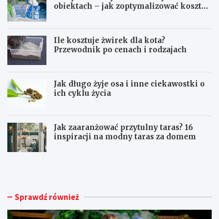
obiektach – jak zoptymalizować koszty
eksploatacji sprzętu?
Ile kosztuje żwirek dla kota?
Przewodnik po cenach i rodzajach
Jak długo żyje osa i inne ciekawostki o
ich cyklu życia
Jak zaaranżować przytulny taras? 16
inspiracji na modny taras za domem
U
I
t
l
r
e
z
k
y
o
Sprawdź również
m
s
a
z
n
t