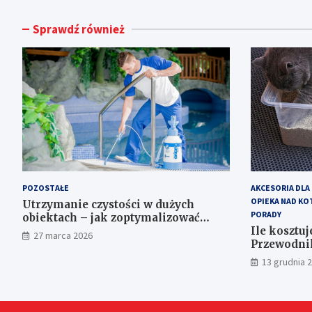
Sprawdź również
POZOSTAŁE
AKCESORIA DLA
OPIEKA NAD KO
Utrzymanie czystości w dużych
PORADY
obiektach – jak zoptymalizować
koszty eksploatacji sprzętu?
Ile kosztuj
27 marca 2026
Przewodnik
13 grudnia 