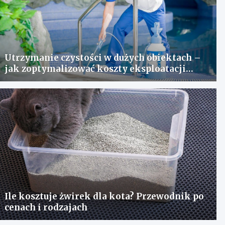
Utrzymanie czystości w dużych obiektach –
jak zoptymalizować koszty eksploatacji
sprzętu?
Ile kosztuje żwirek dla kota? Przewodnik po
cenach i rodzajach