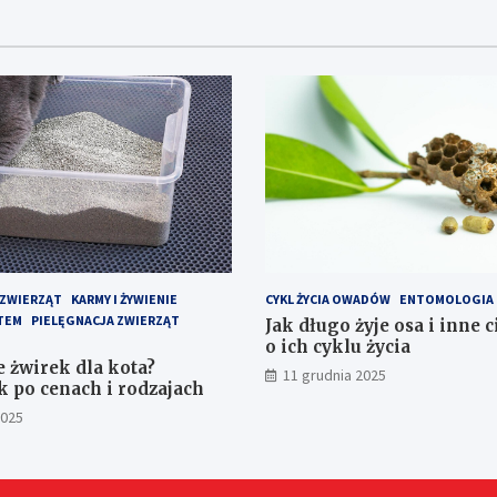
 ZWIERZĄT
KARMY I ŻYWIENIE
CYKL ŻYCIA OWADÓW
ENTOMOLOGIA
TEM
PIELĘGNACJA ZWIERZĄT
Jak długo żyje osa i inne 
o ich cyklu życia
e żwirek dla kota?
11 grudnia 2025
 po cenach i rodzajach
2025