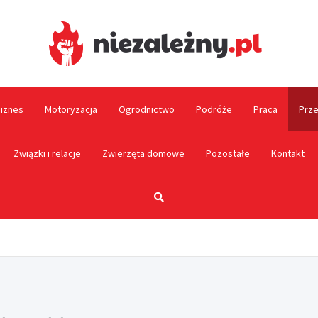
Niez
biznes
Motoryzacja
Ogrodnictwo
Podróże
Praca
Prze
Związki i relacje
Zwierzęta domowe
Pozostałe
Kontakt