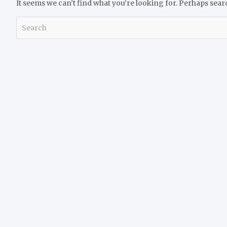
It seems we can’t find what you’re looking for. Perhaps sear
S
e
a
r
c
h