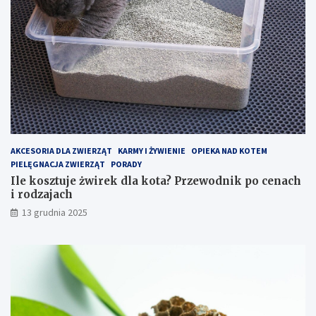
t
d
a
n
c
i
h
k
–
p
j
o
a
c
k
e
z
n
o
a
p
c
AKCESORIA DLA ZWIERZĄT
KARMY I ŻYWIENIE
OPIEKA NAD KOTEM
t
h
PIELĘGNACJA ZWIERZĄT
PORADY
y
i
Ile kosztuje żwirek dla kota? Przewodnik po cenach
m
r
i rodzajach
a
o
13 grudnia 2025
l
d
i
z
z
a
o
j
w
a
a
c
ć
h
k