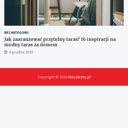
?
BEZ KATEGORII
Jak zaaranżować przytulny taras? 16 inspiracji na
modny taras za domem
4 grudnia 2025
Copyright © 2026
Niezależny.pl