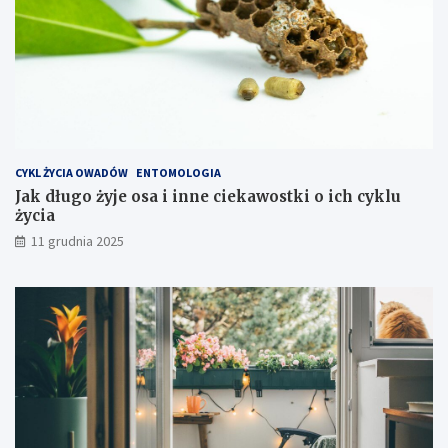
o
s
z
t
y
e
k
s
p
CYKL ŻYCIA OWADÓW
ENTOMOLOGIA
l
Jak długo żyje osa i inne ciekawostki o ich cyklu
o
życia
a
t
11 grudnia 2025
a
c
j
i
s
p
r
z
ę
t
u