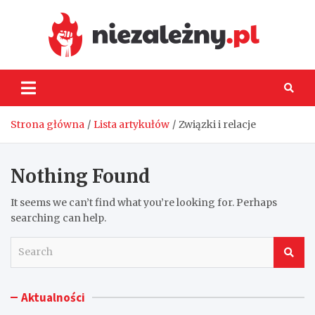
Skip
to
content
Niez
Strona główna
Lista artykułów
Związki i relacje
Nothing Found
It seems we can’t find what you’re looking for. Perhaps
searching can help.
S
e
a
r
Aktualności
c