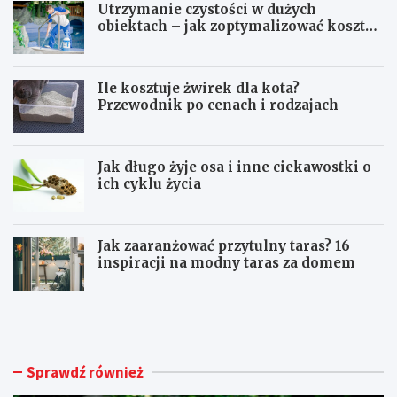
h
Utrzymanie czystości w dużych
obiektach – jak zoptymalizować koszty
eksploatacji sprzętu?
Ile kosztuje żwirek dla kota?
Przewodnik po cenach i rodzajach
Jak długo żyje osa i inne ciekawostki o
ich cyklu życia
Jak zaaranżować przytulny taras? 16
inspiracji na modny taras za domem
U
I
t
l
r
e
z
k
y
o
Sprawdź również
m
s
a
z