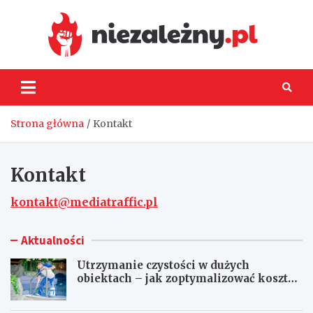
Skip
to
content
Niez
Strona główna
Kontakt
Kontakt
kontakt@mediatraffic.pl
Aktualności
Utrzymanie czystości w dużych
obiektach – jak zoptymalizować koszty
eksploatacji sprzętu?