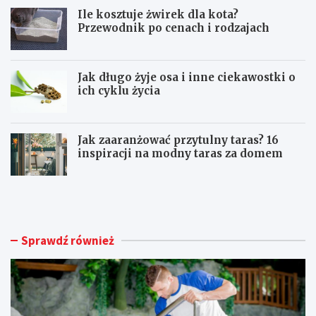
Ile kosztuje żwirek dla kota?
Przewodnik po cenach i rodzajach
Jak długo żyje osa i inne ciekawostki o
ich cyklu życia
Jak zaaranżować przytulny taras? 16
inspiracji na modny taras za domem
U
I
t
l
r
e
z
k
y
o
Sprawdź również
m
s
a
z
n
t
i
u
e
j
c
e