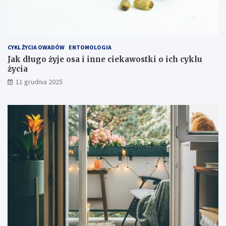
y
e
k
s
p
CYKL ŻYCIA OWADÓW
ENTOMOLOGIA
l
Jak długo żyje osa i inne ciekawostki o ich cyklu
o
życia
a
t
11 grudnia 2025
a
c
j
i
s
p
r
z
ę
t
u
?