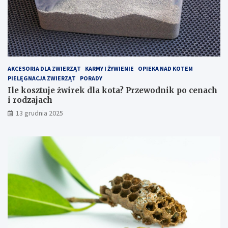
–
p
j
o
a
c
k
e
z
n
o
a
p
c
AKCESORIA DLA ZWIERZĄT
KARMY I ŻYWIENIE
OPIEKA NAD KOTEM
t
h
PIELĘGNACJA ZWIERZĄT
PORADY
y
i
Ile kosztuje żwirek dla kota? Przewodnik po cenach
m
r
i rodzajach
a
o
13 grudnia 2025
l
d
i
z
z
a
o
j
w
a
a
c
ć
h
k
o
s
z
t