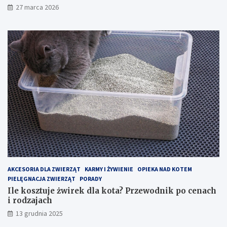
c
?
27 marca 2026
h
P
o
r
b
z
i
e
e
w
k
o
t
d
a
n
c
i
h
k
–
p
j
o
a
c
k
e
z
n
o
a
p
c
AKCESORIA DLA ZWIERZĄT
KARMY I ŻYWIENIE
OPIEKA NAD KOTEM
t
h
PIELĘGNACJA ZWIERZĄT
PORADY
y
i
Ile kosztuje żwirek dla kota? Przewodnik po cenach
m
r
i rodzajach
a
o
13 grudnia 2025
l
d
i
z