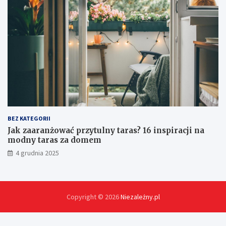
s
p
r
z
ę
t
u
?
BEZ KATEGORII
Jak zaaranżować przytulny taras? 16 inspiracji na
modny taras za domem
4 grudnia 2025
Copyright © 2026
Niezależny.pl