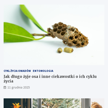
z
a
o
j
w
a
a
c
ć
h
k
o
s
z
t
y
e
k
s
p
CYKL ŻYCIA OWADÓW
ENTOMOLOGIA
l
Jak długo żyje osa i inne ciekawostki o ich cyklu
o
życia
a
t
11 grudnia 2025
a
c
j
i