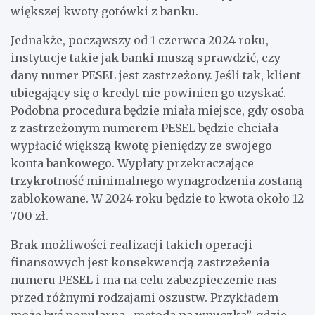
większej kwoty gotówki z banku.
Jednakże, począwszy od 1 czerwca 2024 roku,
instytucje takie jak banki muszą sprawdzić, czy
dany numer PESEL jest zastrzeżony. Jeśli tak, klient
ubiegający się o kredyt nie powinien go uzyskać.
Podobna procedura będzie miała miejsce, gdy osoba
z zastrzeżonym numerem PESEL będzie chciała
wypłacić większą kwotę pieniędzy ze swojego
konta bankowego. Wypłaty przekraczające
trzykrotność minimalnego wynagrodzenia zostaną
zablokowane. W 2024 roku będzie to kwota około 12
700 zł.
Brak możliwości realizacji takich operacji
finansowych jest konsekwencją zastrzeżenia
numeru PESEL i ma na celu zabezpieczenie nas
przed różnymi rodzajami oszustw. Przykładem
może być popularna „metoda na wnuczka”, gdzie