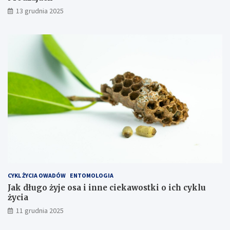
a
o
13 grudnia 2025
l
d
i
z
z
a
o
j
w
a
a
c
ć
h
k
o
s
z
t
y
e
k
s
p
CYKL ŻYCIA OWADÓW
ENTOMOLOGIA
l
Jak długo żyje osa i inne ciekawostki o ich cyklu
o
życia
a
t
11 grudnia 2025
a
c