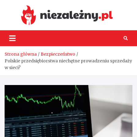
Skip
to
content
Niez
Strona główna
Bezpieczeństwo
Polskie przedsiębiorstwa niechętne prowadzeniu sprzedaży
w sieci?