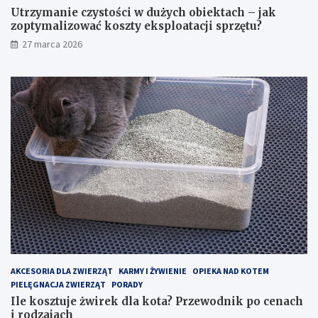
ż
t
Utrzymanie czystości w dużych obiektach – jak
y
a
zoptymalizować koszty eksploatacji sprzętu?
c
?
27 marca 2026
h
P
o
r
b
z
i
e
e
w
k
o
t
d
a
n
c
i
h
k
–
p
j
o
a
c
k
e
z
n
o
a
p
c
AKCESORIA DLA ZWIERZĄT
KARMY I ŻYWIENIE
OPIEKA NAD KOTEM
t
h
PIELĘGNACJA ZWIERZĄT
PORADY
y
i
Ile kosztuje żwirek dla kota? Przewodnik po cenach
m
r
i rodzajach