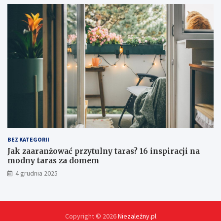
j
i
s
p
r
z
ę
t
u
?
BEZ KATEGORII
Jak zaaranżować przytulny taras? 16 inspiracji na
modny taras za domem
4 grudnia 2025
Copyright © 2026
Niezależny.pl