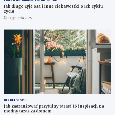
CYKL ŻYCIA OWADÓW
ENTOMOLOGIA
l
Jak długo żyje osa i inne ciekawostki o ich cyklu
o
życia
a
t
11 grudnia 2025
a
c
j
i
s
p
r
z
ę
t
u
?
BEZ KATEGORII
Jak zaaranżować przytulny taras? 16 inspiracji na
modny taras za domem