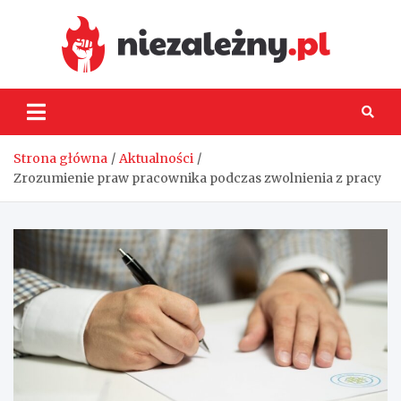
Skip
to
content
Niez
Strona główna
Aktualności
Zrozumienie praw pracownika podczas zwolnienia z pracy