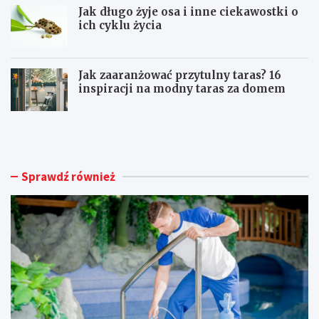
Jak długo żyje osa i inne ciekawostki o
ich cyklu życia
Jak zaaranżować przytulny taras? 16
inspiracji na modny taras za domem
U
I
t
l
r
e
z
k
y
o
Sprawdź również
m
s
a
z
n
t
i
u
e
j
c
e
z
ż
y
w
s
i
t
r
o
e