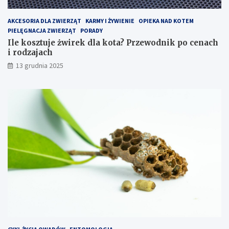
o
a
p
c
AKCESORIA DLA ZWIERZĄT
KARMY I ŻYWIENIE
OPIEKA NAD KOTEM
t
h
PIELĘGNACJA ZWIERZĄT
PORADY
y
i
Ile kosztuje żwirek dla kota? Przewodnik po cenach
m
r
i rodzajach
a
o
13 grudnia 2025
l
d
i
z
z
a
o
j
w
a
a
c
ć
h
k
o
s
z
t
y
e
k
s
p