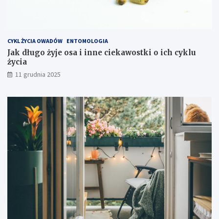
e
k
s
p
CYKL ŻYCIA OWADÓW
ENTOMOLOGIA
l
Jak długo żyje osa i inne ciekawostki o ich cyklu
o
życia
a
t
11 grudnia 2025
a
c
j
i
s
p
r
z
ę
t
u
?