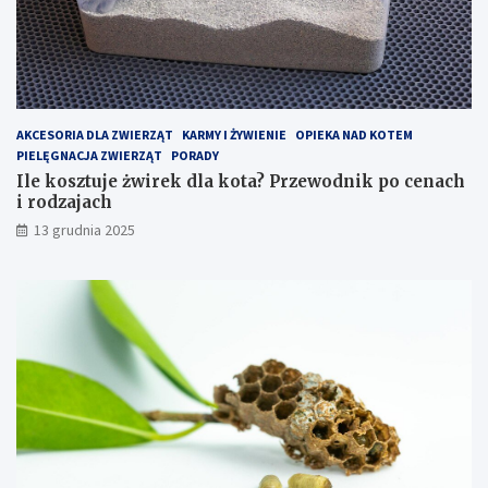
–
p
j
o
a
c
k
e
z
n
o
a
p
c
AKCESORIA DLA ZWIERZĄT
KARMY I ŻYWIENIE
OPIEKA NAD KOTEM
t
h
PIELĘGNACJA ZWIERZĄT
PORADY
y
i
Ile kosztuje żwirek dla kota? Przewodnik po cenach
m
r
i rodzajach
a
o
13 grudnia 2025
l
d
i
z
z
a
o
j
w
a
a
c
ć
h
k
o
s
z
t
y