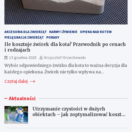
AKCESORIA DLA ZWIERZĄT
KARMY I ŻYWIENIE
OPIEKA NAD KOTEM
PIELĘGNACJA ZWIERZĄT
PORADY
Ile kosztuje żwirek dla kota? Przewodnik po cenach
i rodzajach
13 grudnia 2025
Krzysztof Orzechowski
Wybór odpowiedniego żwirku dla kota to ważna decyzja dla
każdego opiekuna. Żwirek nie tylko wpływa na…
Czytaj dalej
Aktualności
Utrzymanie czystości w dużych
obiektach – jak zoptymalizować koszty
eksploatacji sprzętu?