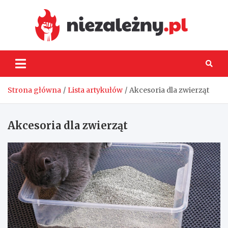
Skip
to
content
Niez
Strona główna
Lista artykułów
Akcesoria dla zwierząt
Akcesoria dla zwierząt