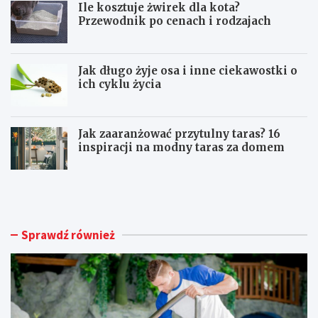
Ile kosztuje żwirek dla kota?
Przewodnik po cenach i rodzajach
Jak długo żyje osa i inne ciekawostki o
ich cyklu życia
Jak zaaranżować przytulny taras? 16
inspiracji na modny taras za domem
U
I
t
l
r
e
z
k
y
o
Sprawdź również
m
s
a
z
n
t
i
u
e
j
c
e
z
ż