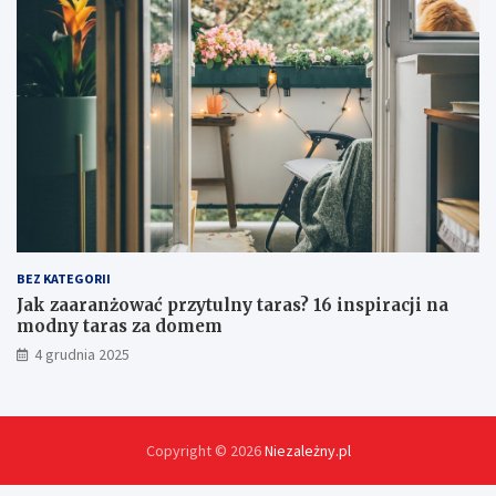
i
s
p
r
z
ę
t
u
?
BEZ KATEGORII
Jak zaaranżować przytulny taras? 16 inspiracji na
modny taras za domem
4 grudnia 2025
Copyright © 2026
Niezależny.pl