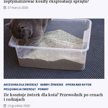
y
a
zoptymalizować koszty eksploatacji sprzętu?
c
?
27 marca 2026
h
P
o
r
b
z
i
e
e
w
k
o
t
d
a
n
c
i
h
k
–
p
j
o
a
c
k
e
z
n
o
a
p
c
AKCESORIA DLA ZWIERZĄT
KARMY I ŻYWIENIE
OPIEKA NAD KOTEM
t
h
PIELĘGNACJA ZWIERZĄT
PORADY
y
i
Ile kosztuje żwirek dla kota? Przewodnik po cenach
m
r
i rodzajach
a
o
13 grudnia 2025
l
d