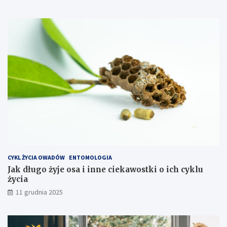
i
z
z
a
o
j
w
a
a
c
ć
h
k
o
s
z
t
y
e
k
s
p
CYKL ŻYCIA OWADÓW
ENTOMOLOGIA
l
Jak długo żyje osa i inne ciekawostki o ich cyklu
o
życia
a
t
11 grudnia 2025
a
c
j