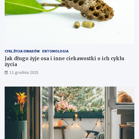
s
z
t
y
e
k
s
p
CYKL ŻYCIA OWADÓW
ENTOMOLOGIA
l
Jak długo żyje osa i inne ciekawostki o ich cyklu
o
życia
a
t
11 grudnia 2025
a
c
j
i
s
p
r
z
ę
t
u