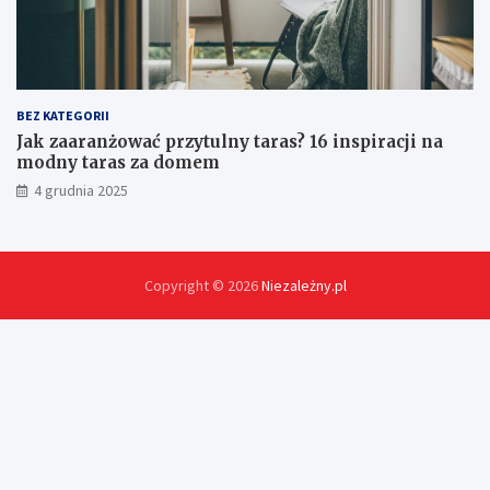
?
BEZ KATEGORII
Jak zaaranżować przytulny taras? 16 inspiracji na
modny taras za domem
4 grudnia 2025
Copyright © 2026
Niezależny.pl