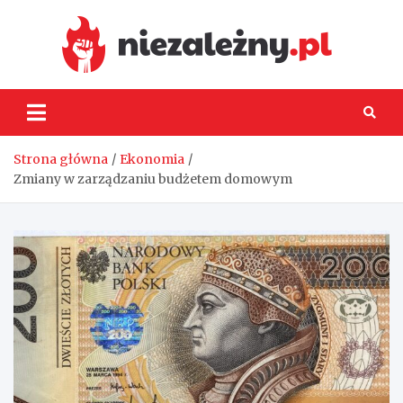
Skip
to
content
Niez
Strona główna
Ekonomia
Zmiany w zarządzaniu budżetem domowym