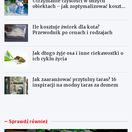
Utrzymanie czystości w dużych
obiektach – jak zoptymalizować koszty
eksploatacji sprzętu?
Ile kosztuje żwirek dla kota?
Przewodnik po cenach i rodzajach
Jak długo żyje osa i inne ciekawostki o
ich cyklu życia
Jak zaaranżować przytulny taras? 16
inspiracji na modny taras za domem
U
I
t
l
r
e
z
k
y
o
Sprawdź również
m
s
a
z