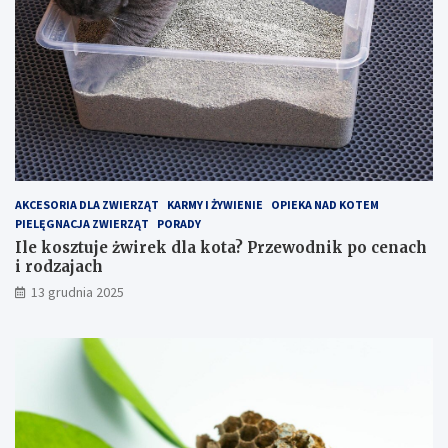
t
d
a
n
c
i
h
k
–
p
j
o
a
c
k
e
z
n
o
a
p
c
AKCESORIA DLA ZWIERZĄT
KARMY I ŻYWIENIE
OPIEKA NAD KOTEM
t
h
PIELĘGNACJA ZWIERZĄT
PORADY
y
i
Ile kosztuje żwirek dla kota? Przewodnik po cenach
m
r
i rodzajach
a
o
13 grudnia 2025
l
d
i
z
z
a
o
j
w
a
a
c
ć
h
k
o