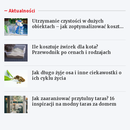
Aktualności
Utrzymanie czystości w dużych
obiektach – jak zoptymalizować koszty
eksploatacji sprzętu?
Ile kosztuje żwirek dla kota?
Przewodnik po cenach i rodzajach
Jak długo żyje osa i inne ciekawostki o
ich cyklu życia
Jak zaaranżować przytulny taras? 16
inspiracji na modny taras za domem
U
I
t
l
r
e
z
k