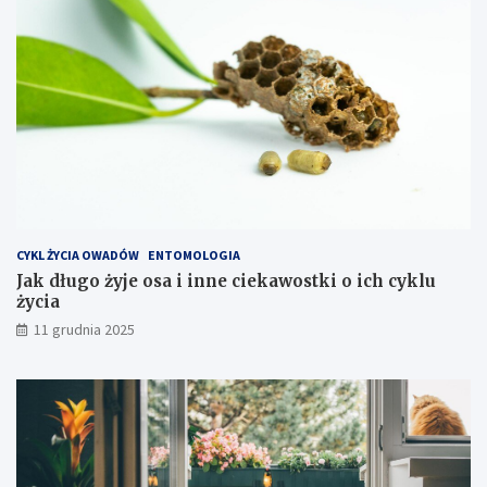
a
c
ć
h
k
o
s
z
t
y
e
k
s
p
CYKL ŻYCIA OWADÓW
ENTOMOLOGIA
l
Jak długo żyje osa i inne ciekawostki o ich cyklu
o
życia
a
t
11 grudnia 2025
a
c
j
i
s
p
r