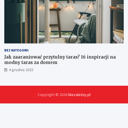
z
ę
t
u
?
BEZ KATEGORII
Jak zaaranżować przytulny taras? 16 inspiracji na
modny taras za domem
4 grudnia 2025
Copyright © 2026
Niezależny.pl