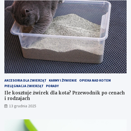
b
z
i
e
e
w
k
o
t
d
a
n
c
i
h
k
–
p
j
o
a
c
k
e
z
n
o
a
p
c
AKCESORIA DLA ZWIERZĄT
KARMY I ŻYWIENIE
OPIEKA NAD KOTEM
t
h
PIELĘGNACJA ZWIERZĄT
PORADY
y
i
Ile kosztuje żwirek dla kota? Przewodnik po cenach
m
r
i rodzajach
a
o
13 grudnia 2025
l
d
i
z
z
a
o
j
w
a