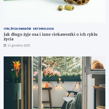
t
y
e
k
s
p
CYKL ŻYCIA OWADÓW
ENTOMOLOGIA
l
Jak długo żyje osa i inne ciekawostki o ich cyklu
o
życia
a
t
11 grudnia 2025
a
c
j
i
s
p
r
z
ę
t
u
?