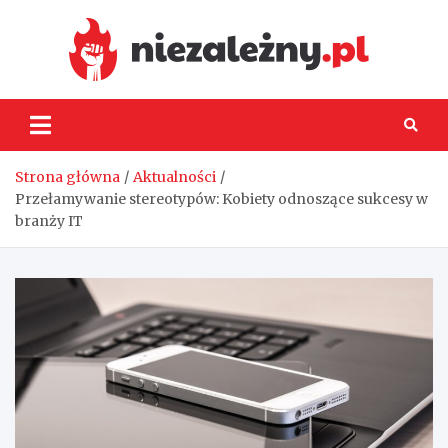
Skip
to
content
Niez
Strona główna
Aktualności
Przełamywanie stereotypów: Kobiety odnoszące sukcesy w
branży IT