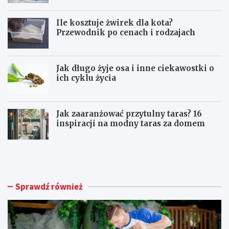
Ile kosztuje żwirek dla kota?
Przewodnik po cenach i rodzajach
Jak długo żyje osa i inne ciekawostki o
ich cyklu życia
Jak zaaranżować przytulny taras? 16
inspiracji na modny taras za domem
U
I
t
l
r
e
z
k
y
o
Sprawdź również
m
s
a
z
n
t
i
u
e
j