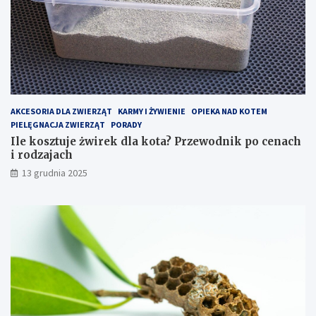
c
i
h
k
–
p
j
o
a
c
k
e
z
n
o
a
p
c
AKCESORIA DLA ZWIERZĄT
KARMY I ŻYWIENIE
OPIEKA NAD KOTEM
t
h
PIELĘGNACJA ZWIERZĄT
PORADY
y
i
Ile kosztuje żwirek dla kota? Przewodnik po cenach
m
r
i rodzajach
a
o
13 grudnia 2025
l
d
i
z
z
a
o
j
w
a
a
c
ć
h
k
o
s
z