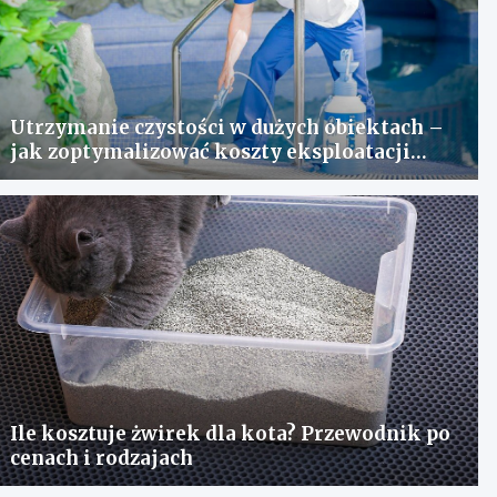
Utrzymanie czystości w dużych obiektach –
jak zoptymalizować koszty eksploatacji
sprzętu?
Ile kosztuje żwirek dla kota? Przewodnik po
cenach i rodzajach