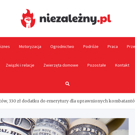
Niez
biznes
Motoryzacja
Ogrodnictwo
Podróże
Praca
Prze
Związki i relacje
Zwierzęta domowe
Pozostałe
Kontakt
w, 330 zł dodatku do emerytury dla uprawnionych kombatantó