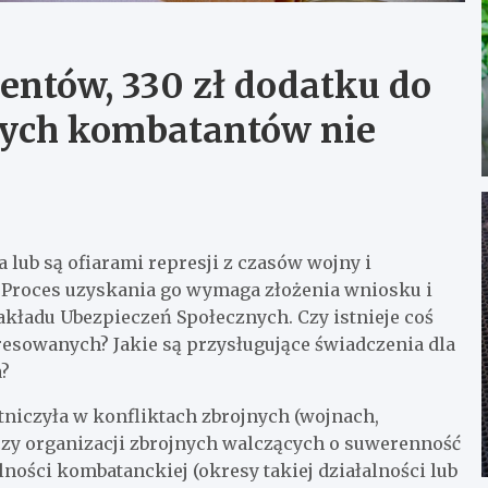
ntów, 330 zł dodatku do
nych kombatantów nie
 lub są ofiarami represji z czasów wojny i
 Proces uzyskania go wymaga złożenia wniosku i
kładu Ubezpieczeń Społecznych. Czy istnieje coś
resowanych? Jakie są przysługujące świadczenia dla
a?
tniczyła w konfliktach zbrojnych (wojnach,
czy organizacji zbrojnych walczących o suwerenność
lności kombatanckiej (okresy takiej działalności lub