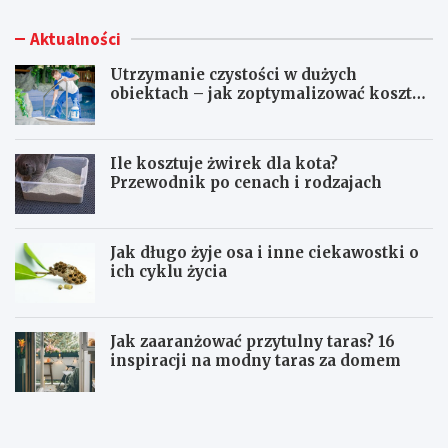
Aktualności
Utrzymanie czystości w dużych
obiektach – jak zoptymalizować koszty
eksploatacji sprzętu?
Ile kosztuje żwirek dla kota?
Przewodnik po cenach i rodzajach
Jak długo żyje osa i inne ciekawostki o
ich cyklu życia
Jak zaaranżować przytulny taras? 16
inspiracji na modny taras za domem
U
I
t
l
r
e
z
k