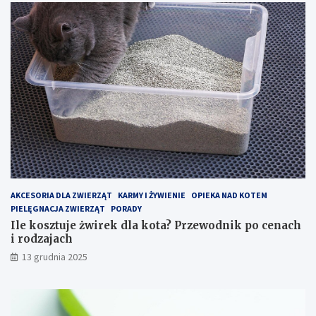
b
z
i
e
e
w
k
o
t
d
a
n
c
i
h
k
–
p
j
o
a
c
k
e
z
n
o
a
p
c
AKCESORIA DLA ZWIERZĄT
KARMY I ŻYWIENIE
OPIEKA NAD KOTEM
t
h
PIELĘGNACJA ZWIERZĄT
PORADY
y
i
Ile kosztuje żwirek dla kota? Przewodnik po cenach
m
r
i rodzajach
a
o
13 grudnia 2025
l
d
i
z
z
a
o
j
w
a