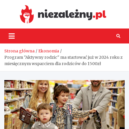
Skip
to
content
Niez
Strona główna
Ekonomia
Program "Aktywny rodzic" ma startować już w 2024 roku z
miesięcznym wsparciem dla rodziców do 1500zł