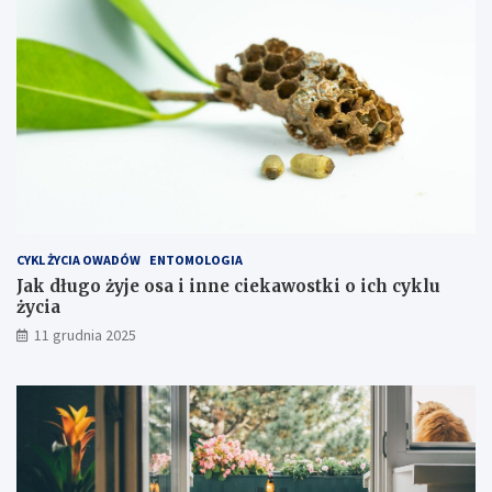
a
c
ć
h
k
o
s
z
t
y
e
k
s
p
CYKL ŻYCIA OWADÓW
ENTOMOLOGIA
l
Jak długo żyje osa i inne ciekawostki o ich cyklu
o
życia
a
t
11 grudnia 2025
a
c
j
i
s
p
r