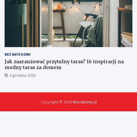
z
ę
t
u
?
BEZ KATEGORII
Jak zaaranżować przytulny taras? 16 inspiracji na
modny taras za domem
4 grudnia 2025
Copyright © 2026
Niezależny.pl