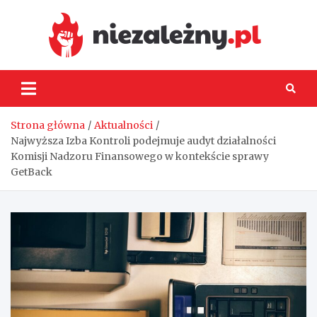
Skip
to
content
Niez
Strona główna
Aktualności
Najwyższa Izba Kontroli podejmuje audyt działalności
Komisji Nadzoru Finansowego w kontekście sprawy
GetBack