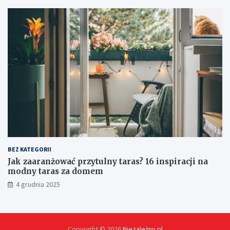
c
j
i
s
p
r
z
ę
t
u
?
BEZ KATEGORII
Jak zaaranżować przytulny taras? 16 inspiracji na
modny taras za domem
4 grudnia 2025
Copyright © 2026
Niezależny.pl