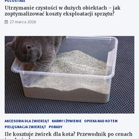
POZOSTAŁE
u
o
ż
t
Utrzymanie czystości w dużych obiektach – jak
y
a
zoptymalizować koszty eksploatacji sprzętu?
c
?
27 marca 2026
h
P
o
r
b
z
i
e
e
w
k
o
t
d
a
n
c
i
h
k
–
p
j
o
a
c
k
e
z
n
o
a
p
c
AKCESORIA DLA ZWIERZĄT
KARMY I ŻYWIENIE
OPIEKA NAD KOTEM
t
h
PIELĘGNACJA ZWIERZĄT
PORADY
y
i
Ile kosztuje żwirek dla kota? Przewodnik po cenach
m
r