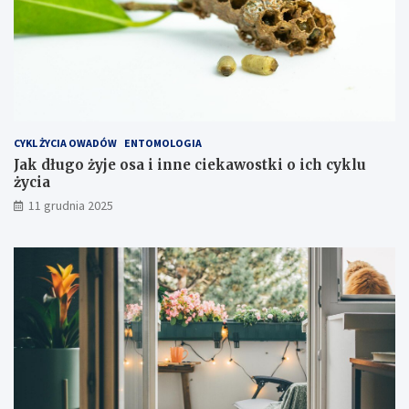
s
z
t
y
e
k
s
p
CYKL ŻYCIA OWADÓW
ENTOMOLOGIA
l
Jak długo żyje osa i inne ciekawostki o ich cyklu
o
życia
a
t
11 grudnia 2025
a
c
j
i
s
p
r
z
ę
t
u
?