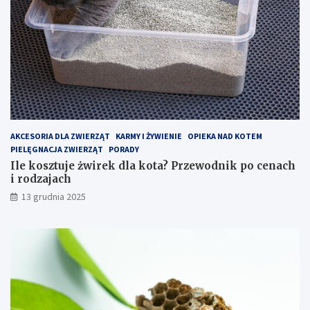
t
d
a
n
c
i
h
k
–
p
j
o
a
c
k
e
z
n
o
a
p
c
AKCESORIA DLA ZWIERZĄT
KARMY I ŻYWIENIE
OPIEKA NAD KOTEM
t
h
PIELĘGNACJA ZWIERZĄT
PORADY
y
i
Ile kosztuje żwirek dla kota? Przewodnik po cenach
m
r
i rodzajach
a
o
13 grudnia 2025
l
d
i
z
z
a
o
j
w
a
a
c
ć
h
k
o