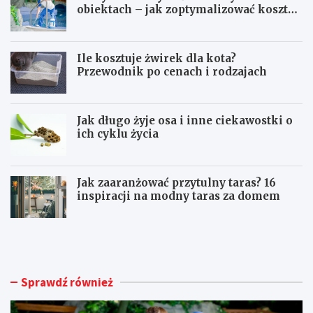
obiektach – jak zoptymalizować koszty
eksploatacji sprzętu?
Ile kosztuje żwirek dla kota?
Przewodnik po cenach i rodzajach
Jak długo żyje osa i inne ciekawostki o
ich cyklu życia
Jak zaaranżować przytulny taras? 16
inspiracji na modny taras za domem
U
I
t
l
r
e
z
k
y
o
Sprawdź również
m
s
a
z
n
t