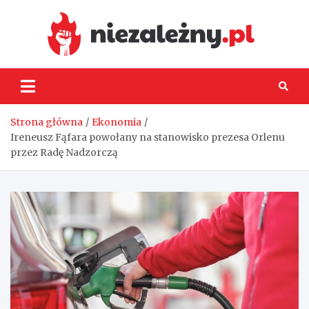
Skip
to
content
Niez
Strona główna
Ekonomia
Ireneusz Fąfara powołany na stanowisko prezesa Orlenu
przez Radę Nadzorczą