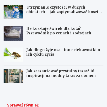
Utrzymanie czystości w dużych
obiektach – jak zoptymalizować koszty
eksploatacji sprzętu?
Ile kosztuje żwirek dla kota?
Przewodnik po cenach i rodzajach
Jak długo żyje osa i inne ciekawostki o
ich cyklu życia
Jak zaaranżować przytulny taras? 16
inspiracji na modny taras za domem
U
I
t
l
r
e
z
k
y
o
Sprawdź również
m
s