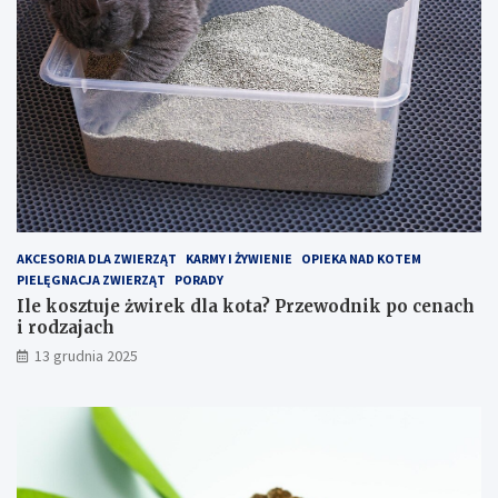
e
w
k
o
t
d
a
n
c
i
h
k
–
p
j
o
a
c
k
e
z
n
o
a
p
c
AKCESORIA DLA ZWIERZĄT
KARMY I ŻYWIENIE
OPIEKA NAD KOTEM
t
h
PIELĘGNACJA ZWIERZĄT
PORADY
y
i
Ile kosztuje żwirek dla kota? Przewodnik po cenach
m
r
i rodzajach
a
o
13 grudnia 2025
l
d
i
z
z
a
o
j
w
a
a
c
ć
h