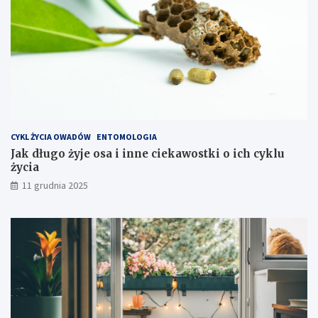
k
o
s
z
t
y
e
k
s
p
CYKL ŻYCIA OWADÓW
ENTOMOLOGIA
l
Jak długo żyje osa i inne ciekawostki o ich cyklu
o
życia
a
t
11 grudnia 2025
a
c
j
i
s
p
r
z
ę
t