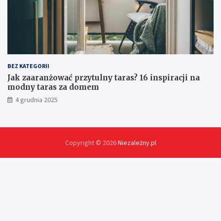
u
?
BEZ KATEGORII
Jak zaaranżować przytulny taras? 16 inspiracji na
modny taras za domem
4 grudnia 2025
Copyright © 2026
Niezależny.pl