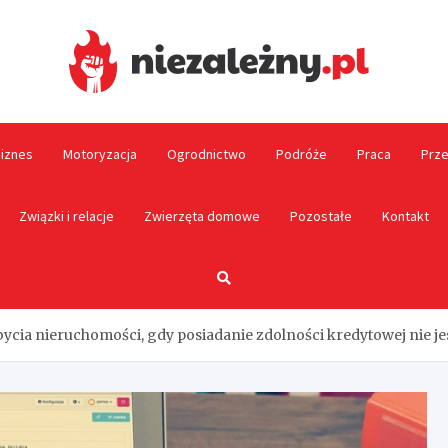
Niez
biznes
Motoryzacja
Ogrodnictwo
Podróże
Praca
Prze
Związki i relacje
Zwierzęta domowe
Pozostałe
Kontakt
cia nieruchomości, gdy posiadanie zdolności kredytowej nie je