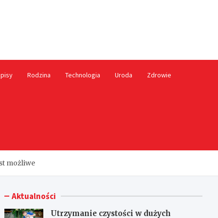
ależny.pl
pisy
Rodzina
Technologia
Uroda
Zdrowie
st możliwe
Aktualności
Utrzymanie czystości w dużych