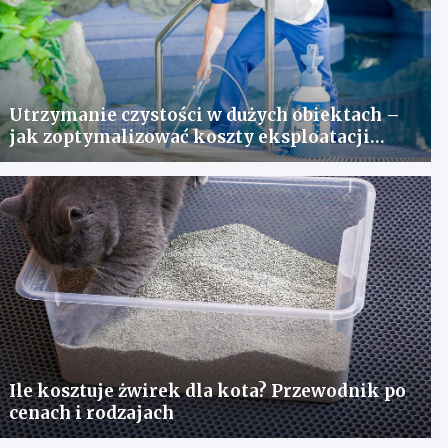
Utrzymanie czystości w dużych obiektach –
jak zoptymalizować koszty eksploatacji
sprzętu?
Ile kosztuje żwirek dla kota? Przewodnik po
cenach i rodzajach