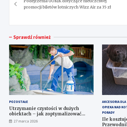
Podejrzenia UOKiK dotyczące nieuczciwej
wpisu
promocji biletów lotniczych Wizz Air za 35 zł
Sprawdź również
POZOSTAŁE
AKCESORIA DLA
OPIEKA NAD KO
Utrzymanie czystości w dużych
PORADY
obiektach – jak zoptymalizować
koszty eksploatacji sprzętu?
Ile kosztuj
27 marca 2026
Przewodnik