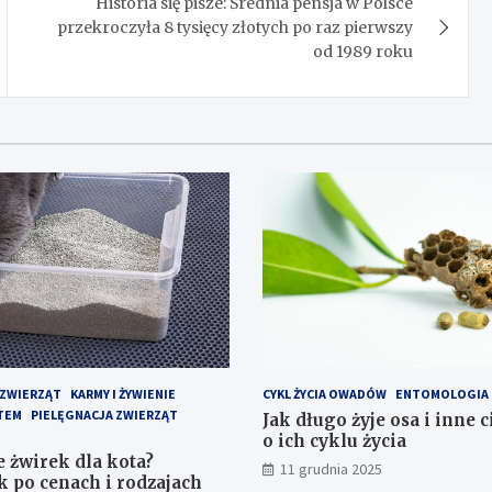
Historia się pisze: Średnia pensja w Polsce
przekroczyła 8 tysięcy złotych po raz pierwszy
od 1989 roku
 ZWIERZĄT
KARMY I ŻYWIENIE
CYKL ŻYCIA OWADÓW
ENTOMOLOGIA
TEM
PIELĘGNACJA ZWIERZĄT
Jak długo żyje osa i inne 
o ich cyklu życia
e żwirek dla kota?
11 grudnia 2025
 po cenach i rodzajach