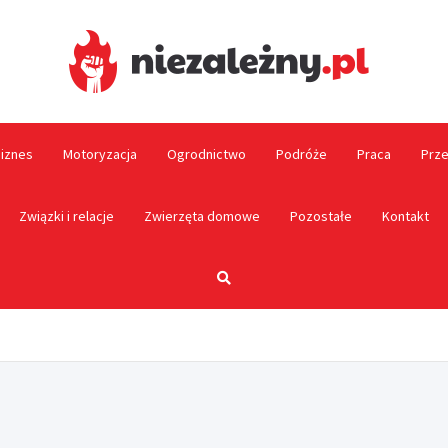
Niez
biznes
Motoryzacja
Ogrodnictwo
Podróże
Praca
Prze
Związki i relacje
Zwierzęta domowe
Pozostałe
Kontakt