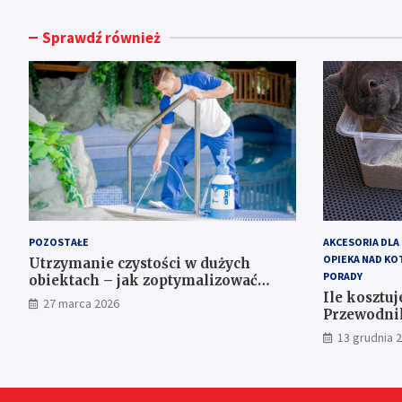
Sprawdź również
POZOSTAŁE
AKCESORIA DLA
OPIEKA NAD KO
Utrzymanie czystości w dużych
PORADY
obiektach – jak zoptymalizować
koszty eksploatacji sprzętu?
Ile kosztuj
27 marca 2026
Przewodnik
13 grudnia 