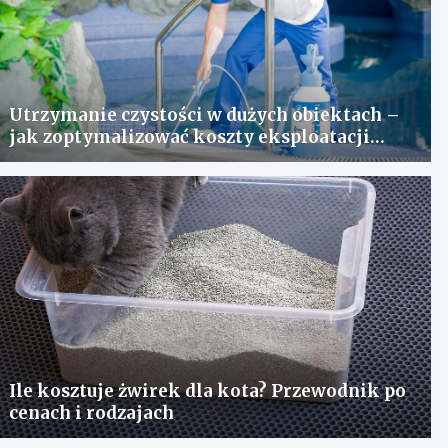
Utrzymanie czystości w dużych obiektach –
jak zoptymalizować koszty eksploatacji
sprzętu?
Ile kosztuje żwirek dla kota? Przewodnik po
cenach i rodzajach