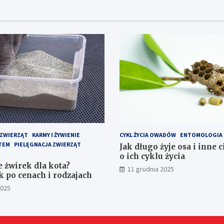
 ZWIERZĄT
KARMY I ŻYWIENIE
CYKL ŻYCIA OWADÓW
ENTOMOLOGIA
TEM
PIELĘGNACJA ZWIERZĄT
Jak długo żyje osa i inne 
o ich cyklu życia
e żwirek dla kota?
11 grudnia 2025
 po cenach i rodzajach
2025