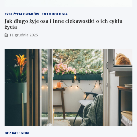
s
p
CYKL ŻYCIA OWADÓW
ENTOMOLOGIA
l
Jak długo żyje osa i inne ciekawostki o ich cyklu
o
życia
a
t
11 grudnia 2025
a
c
j
i
s
p
r
z
ę
t
u
?
BEZ KATEGORII