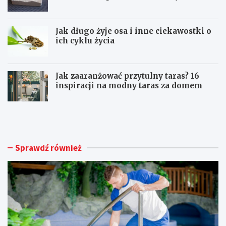
Jak długo żyje osa i inne ciekawostki o
ich cyklu życia
Jak zaaranżować przytulny taras? 16
inspiracji na modny taras za domem
U
I
t
l
r
e
z
k
y
o
Sprawdź również
m
s
a
z
n
t
i
u
e
j
c
e
z
ż
y
w
s
i