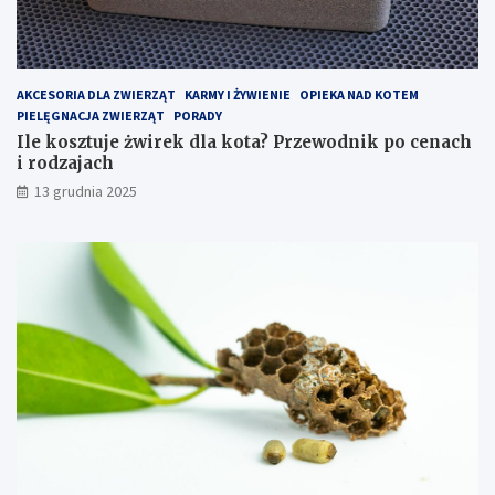
a
c
k
e
z
n
o
a
p
c
AKCESORIA DLA ZWIERZĄT
KARMY I ŻYWIENIE
OPIEKA NAD KOTEM
t
h
PIELĘGNACJA ZWIERZĄT
PORADY
y
i
Ile kosztuje żwirek dla kota? Przewodnik po cenach
m
r
i rodzajach
a
o
13 grudnia 2025
l
d
i
z
z
a
o
j
w
a
a
c
ć
h
k
o
s
z
t
y
e
k