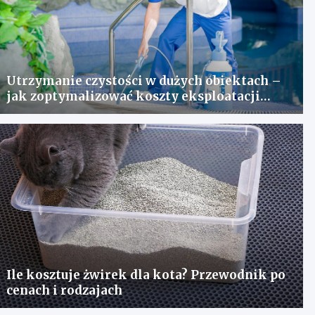
Utrzymanie czystości w dużych obiektach –
jak zoptymalizować koszty eksploatacji
sprzętu?
Ile kosztuje żwirek dla kota? Przewodnik po
cenach i rodzajach