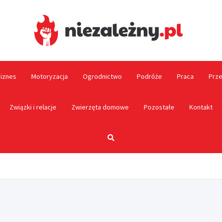
Niez
biznes
Motoryzacja
Ogrodnictwo
Podróże
Praca
Prze
Związki i relacje
Zwierzęta domowe
Pozostałe
Kontakt