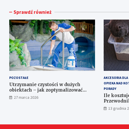
Sprawdź również
POZOSTAŁE
AKCESORIA DLA
OPIEKA NAD KO
Utrzymanie czystości w dużych
PORADY
obiektach – jak zoptymalizować
koszty eksploatacji sprzętu?
Ile kosztuj
27 marca 2026
Przewodnik
13 grudnia 