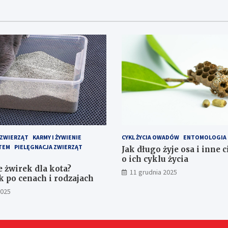
 ZWIERZĄT
KARMY I ŻYWIENIE
CYKL ŻYCIA OWADÓW
ENTOMOLOGIA
TEM
PIELĘGNACJA ZWIERZĄT
Jak długo żyje osa i inne 
o ich cyklu życia
e żwirek dla kota?
11 grudnia 2025
 po cenach i rodzajach
2025