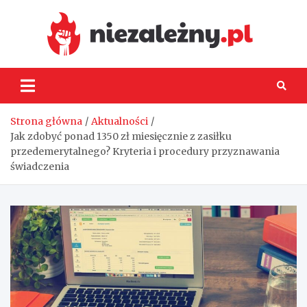
Skip
to
content
Niez
Strona główna
Aktualności
Jak zdobyć ponad 1350 zł miesięcznie z zasiłku
przedemerytalnego? Kryteria i procedury przyznawania
świadczenia