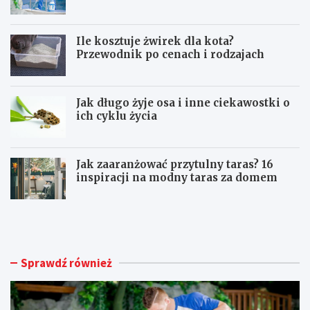
eksploatacji sprzętu?
Ile kosztuje żwirek dla kota?
Przewodnik po cenach i rodzajach
Jak długo żyje osa i inne ciekawostki o
ich cyklu życia
Jak zaaranżować przytulny taras? 16
inspiracji na modny taras za domem
U
I
t
l
r
e
z
k
y
o
Sprawdź również
m
s
a
z
n
t
i
u