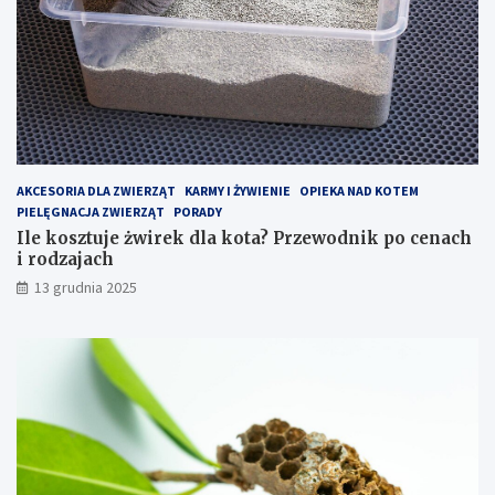
c
i
h
k
–
p
j
o
a
c
k
e
z
n
o
a
p
c
AKCESORIA DLA ZWIERZĄT
KARMY I ŻYWIENIE
OPIEKA NAD KOTEM
t
h
PIELĘGNACJA ZWIERZĄT
PORADY
y
i
Ile kosztuje żwirek dla kota? Przewodnik po cenach
m
r
i rodzajach
a
o
13 grudnia 2025
l
d
i
z
z
a
o
j
w
a
a
c
ć
h
k
o
s