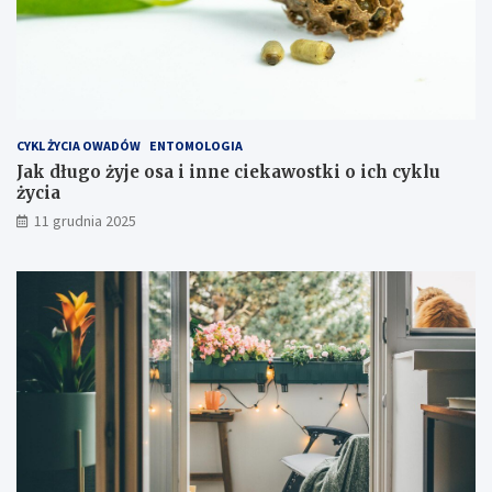
z
t
y
e
k
s
p
CYKL ŻYCIA OWADÓW
ENTOMOLOGIA
l
Jak długo żyje osa i inne ciekawostki o ich cyklu
o
życia
a
t
11 grudnia 2025
a
c
j
i
s
p
r
z
ę
t
u
?