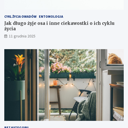
k
s
p
CYKL ŻYCIA OWADÓW
ENTOMOLOGIA
l
Jak długo żyje osa i inne ciekawostki o ich cyklu
o
życia
a
t
11 grudnia 2025
a
c
j
i
s
p
r
z
ę
t
u
?
BEZ KATEGORII