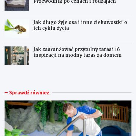
Przewodnik po cenach i rodzajach
Jak długo żyje osa i inne ciekawostki o
ich cyklu życia
Jak zaaranżować przytulny taras? 16
inspiracji na modny taras za domem
U
I
t
l
r
e
z
k
y
o
Sprawdź również
m
s
a
z
n
t
i
u
e
j
c
e
z
ż
y
w