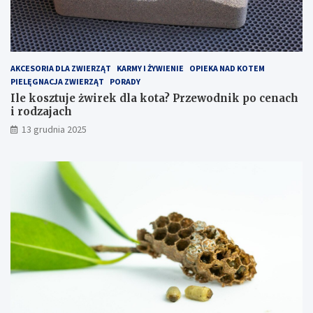
a
c
k
e
z
n
o
a
p
c
AKCESORIA DLA ZWIERZĄT
KARMY I ŻYWIENIE
OPIEKA NAD KOTEM
t
h
PIELĘGNACJA ZWIERZĄT
PORADY
y
i
Ile kosztuje żwirek dla kota? Przewodnik po cenach
m
r
i rodzajach
a
o
13 grudnia 2025
l
d
i
z
z
a
o
j
w
a
a
c
ć
h
k
o
s
z
t
y
e