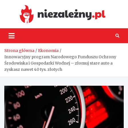
Skip
to
content
Niez
Strona główna
Ekonomia
Innowacyjny program Narodowego Funduszu Ochrony
Środowiska i Gospodarki Wodnej – złomuj stare auto a
zyskasz nawet 40 tys. złotych